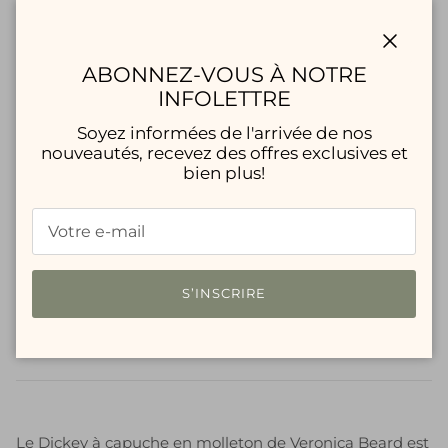
$225.00 CAD
Fermer
Quantité
ABONNEZ-VOUS À NOTRE
INFOLETTRE
Soyez informées de l'arrivée de nos
nouveautés, recevez des offres exclusives et
bien plus!
AJOUTER AU PANIER
Service de retrait disponible à
Walk-In Boutique
S’INSCRIRE
Habituellement prête en 24 heures
Voir les informations de la boutique
Le Dickey à capuche en molleton de Veronica Beard est