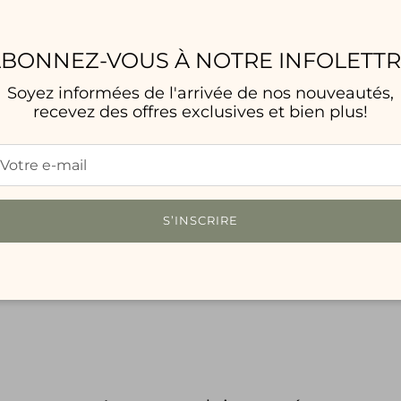
r. Pour elle, le rock est bien plus que de la musique. C'est un é
amour, l'espoir, l'intrépidité - ce sont les choses qui définisse
BONNEZ-VOUS À NOTRE INFOLETT
Soyez informées de l'arrivée de nos nouveautés,
recevez des offres exclusives et bien plus!
S’INSCRIRE