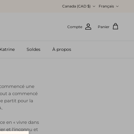
Pays
Langue
Canada (CAD $)
Français
Compte
Panier
Katrine
Soldes
À propos
e a commencé une
s tout a commencé
 partit pour la
A.
ce en « vivre dans
ier et l'inconnu et