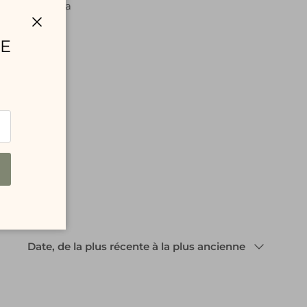
tat d'esprit. La
nt Daydreamer.
Fermer
RE
Trier par
Date, de la plus récente à la plus ancienne