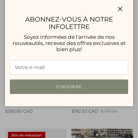
30% de réduction
Fermer
ABONNEZ-VOUS À NOTRE
INFOLETTRE
Soyez informées de l'arrivée de nos
nouveautés, recevez des offres exclusives et
bien plus!
S’INSCRIRE
RAFFAELLO ROSSI -
FIVE UNITS - Pantalon
Pantalon Candice
LauraFV
$295.00 CAD
$192.50 CAD
$275.00
30% de réduction