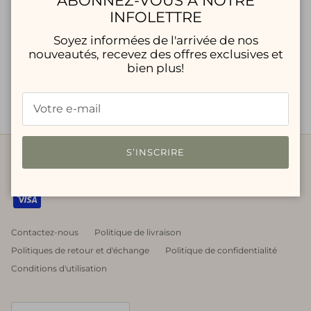
ABONNEZ-VOUS À NOTRE
INFOLETTRE
Soyez informées de l'arrivée de nos
nouveautés, recevez des offres exclusives et
bien plus!
BIBI LOU - Ballerine Lenna
BIBI LOU - Ballerine Bonnie
$147.00 CAD
$245.00
$147.00 CAD
$245.00
S’INSCRIRE
Contactez-nous
Politique de livraison
Politiques de retour et d'échange
Politique de confidentialité
Conditions d'utilisation
Pays