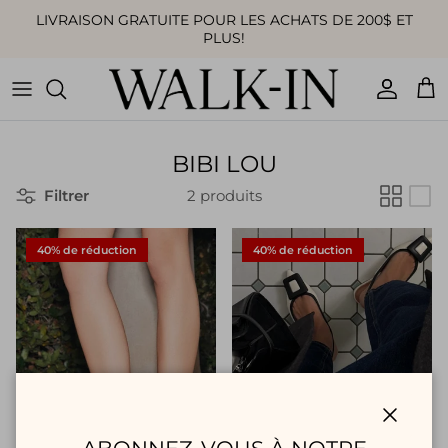
Aller au contenu
LIVRAISON GRATUITE POUR LES ACHATS DE 200$ ET
PLUS!
Compte
Pan
BIBI LOU
Filtrer
2 produits
40% de réduction
40% de réduction
Fermer