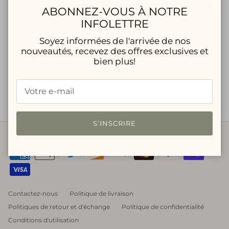
Fermer
ABONNEZ-VOUS À NOTRE
INFOLETTRE
Soyez informées de l'arrivée de nos
nouveautés, recevez des offres exclusives et
FAVORITE DAUGHTER -
FAVORITE DAUGTHER -
bien plus!
Sweat-shirt Katie
Sweat-Shirt "Mom of the
$110.40 CAD
$368.00
Year"
$186.00 CAD
S’INSCRIRE
Contactez-nous
Politique de livraison
Politiques de retour et d'échange
Politique de confidentialité
Conditions d'utilisation