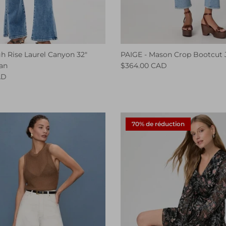
h Rise Laurel Canyon 32"
PAIGE - Mason Crop Bootcut 
an
$364.00 CAD
AD
70% de réduction