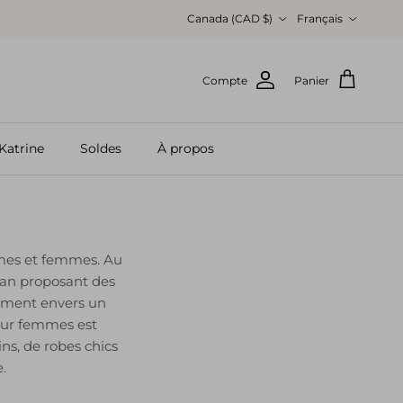
Pays
Langue
Canada (CAD $)
Français
Compte
Panier
Katrine
Soldes
À propos
mmes et femmes. Au
lan proposant des
gement envers un
pour femmes est
s, de robes chics
e.