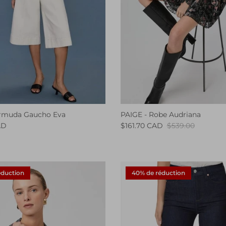
ermuda Gaucho Eva
PAIGE - Robe Audriana
AD
$161.70 CAD
$539.00
éduction
40% de réduction