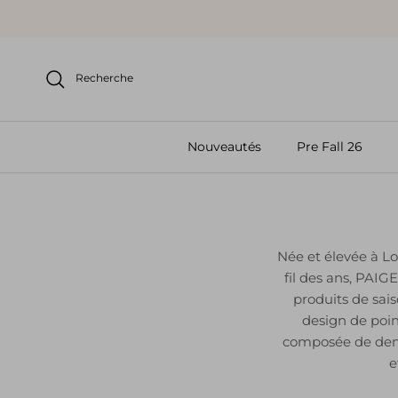
Aller au contenu
Recherche
Nouveautés
Pre Fall 26
Née et élevée à L
fil des ans, PAI
produits de sai
design de poin
composée de deni
e