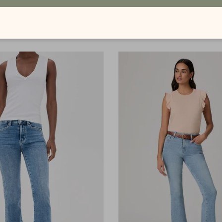
ort Dani
PAIGE - Anessa Wide Leg Jea
AD
$379.00 CAD