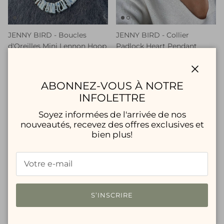
JENNY BIRD - Boucles
JENNY BIRD - Collier
d'Oreilles Mini Lennon Hoop
Padlock Heart Pendant
$118.00 CAD
$258.00 CAD
Fermer
ABONNEZ-VOUS À NOTRE
INFOLETTRE
Soyez informées de l'arrivée de nos
nouveautés, recevez des offres exclusives et
bien plus!
S’INSCRIRE