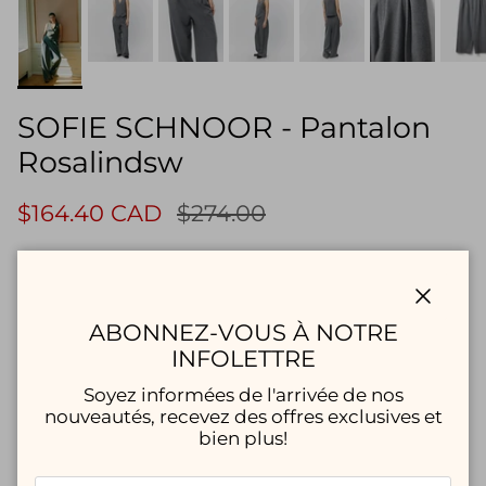
SOFIE SCHNOOR - Pantalon
Rosalindsw
$164.40 CAD
$274.00
Taille
Fermer
34 / XS
36 / S
38 / M
40 / L
ABONNEZ-VOUS À NOTRE
INFOLETTRE
Quantité
Soyez informées de l'arrivée de nos
nouveautés, recevez des offres exclusives et
bien plus!