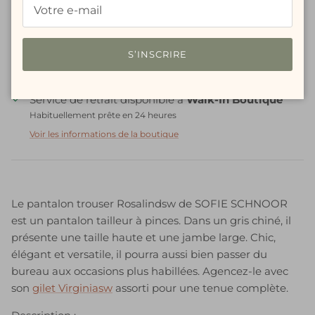
AJOUTER AU PANIER
S’INSCRIRE
Service de retrait disponible à
Walk-In Boutique
Habituellement prête en 24 heures
Voir les informations de la boutique
Le pantalon trouser Rosalindsw de SOFIE SCHNOOR
est un pantalon tailleur à pinces. Dans un gris chiné, il
présente une taille haute et une jambe large.
Chic,
élégant et versatile, il pourra aussi bien passer du
bureau aux occasions plus habillées.
Agencez-le avec
son
g
ilet Virginiasw
assorti pour une tenue complète.