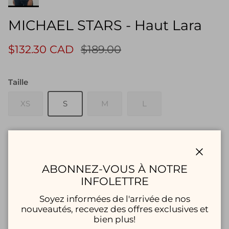
MICHAEL STARS - Haut Lara
$132.30 CAD
$189.00
Taille
XS
S
M
L
Quantité
Fermer
ABONNEZ-VOUS À NOTRE
INFOLETTRE
Soyez informées de l'arrivée de nos
AJOUTER AU PANIER
nouveautés, recevez des offres exclusives et
bien plus!