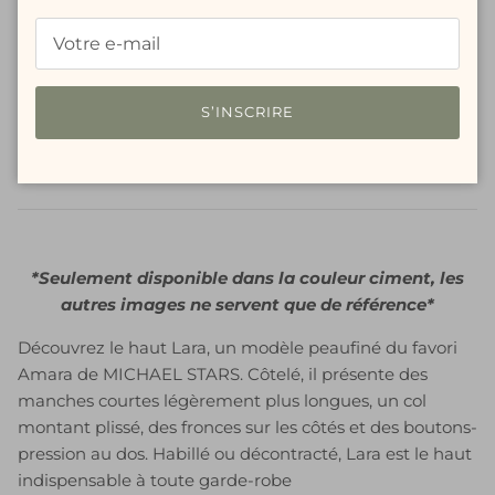
Plus de moyens de paiement
S’INSCRIRE
Service de retrait disponible à
Walk-In Boutique
Habituellement prête en 24 heures
Voir les informations de la boutique
*Seulement disponible dans la couleur ciment, les
autres images ne servent que de référence*
Découvrez le haut Lara,
un modèle
peaufiné du favori
Amara de MICHAEL STARS. Côtelé, il présente des
manches courtes légèrement plus longues, un col
montant plissé,
des fronces sur les côtés et des boutons-
pression au dos. Habillé ou décontracté, Lara est le haut
indispensable à toute garde-robe