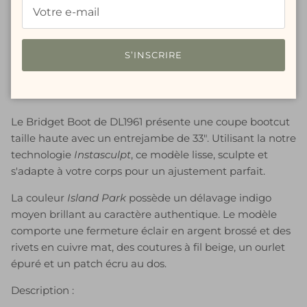
Service de retrait disponible à
Walk-In Boutique
Habituellement prête en 24 heures
Voir les informations de la boutique
S’INSCRIRE
Le Bridget Boot de DL1961 présente une coupe bootcut
taille haute avec un entrejambe de 33". Utilisant la notre
technologie
Instasculpt
, ce modèle lisse, sculpte et
s'adapte à votre corps pour un ajustement parfait.
La couleur
Island Park
possède un délavage indigo
moyen brillant au caractère authentique. Le modèle
comporte une fermeture éclair en argent brossé et des
rivets en cuivre mat, des coutures à fil beige, un ourlet
épuré et un patch écru au dos.
Description :