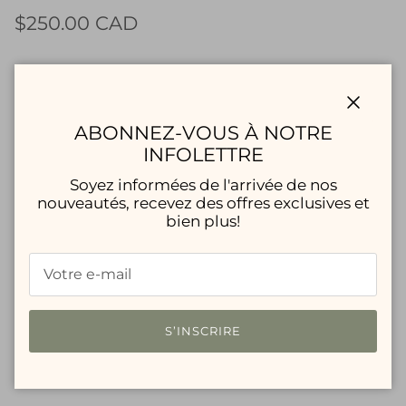
$250.00 CAD
Taille
23
24
25
26
27
Fermer
ABONNEZ-VOUS À NOTRE
INFOLETTRE
28
29
30
31
Soyez informées de l'arrivée de nos
nouveautés, recevez des offres exclusives et
bien plus!
Quantité
S’INSCRIRE
AJOUTER AU PANIER