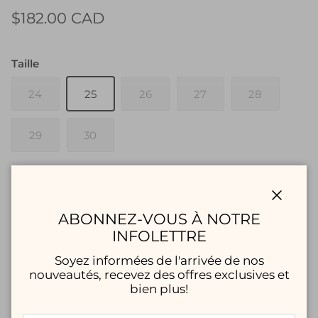
$182.00 CAD
Taille
24
25
26
27
28
29
30
Quantité
Fermer
ABONNEZ-VOUS À NOTRE
INFOLETTRE
Soyez informées de l'arrivée de nos
AJOUTER AU PANIER
nouveautés, recevez des offres exclusives et
bien plus!