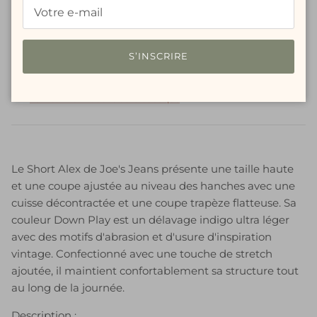
Plus de moyens de paiement
S’INSCRIRE
Service de retrait disponible à
Walk-In Boutique
Habituellement prête en 24 heures
Voir les informations de la boutique
Le Short Alex de Joe's Jeans présente une taille haute
et une coupe ajustée au niveau des hanches avec une
cuisse décontractée et une coupe trapèze flatteuse.
Sa
couleur Down Play est un délavage indigo ultra léger
avec des motifs d'abrasion et d'usure d'inspiration
vintage. Confectionné avec une touche de stretch
ajoutée, il maintient confortablement sa structure tout
au long de la journée.
Description :