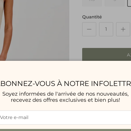
Quantité
A
Suivant
BONNEZ-VOUS À NOTRE INFOLETT
Service de retrait 
Habituellement prête e
Soyez informées de l'arrivée de nos nouveautés,
Voir les informations d
recevez des offres exclusives et bien plus!
La robe Antonia de Ra