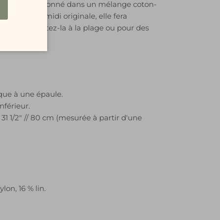
e tout confectionné dans un mélange coton-
pirant. Robe midi originale, elle fera
es têtes. Portez-la à la plage ou pour des
que à une épaule.
nférieur.
:
31 1/2" //
80 cm (mesurée à partir d'une
lon, 16 % lin.