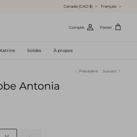
Pays
Langue
Canada (CAD $)
Français
Compte
Panier
Katrine
Soldes
À propos
Précédent
Suivant
obe Antonia
M
L