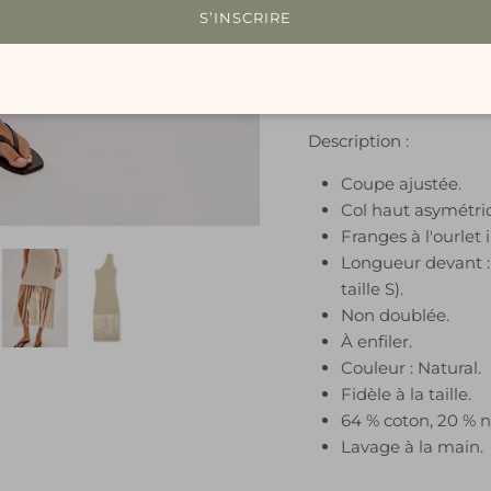
des franges nouées, l
S’INSCRIRE
lin pour un confort res
certainement tourner l
sorties estivales.
Description :
Coupe ajustée.
Col haut asymétri
Franges à l'ourlet i
Longueur devant 
taille S).
Non doublée.
À enfiler.
Couleur : Natural.
Fidèle à la taille.
64 % coton, 20 % ny
Lavage à la main.